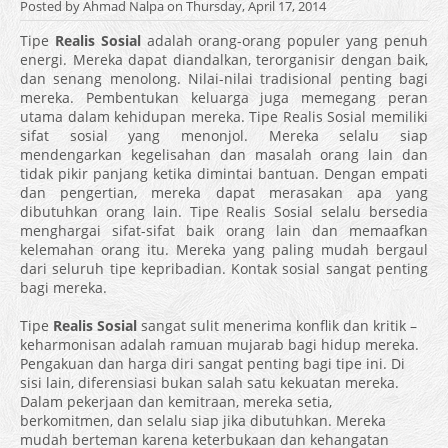
Posted by Ahmad Nalpa on Thursday, April 17, 2014
Tipe
Realis Sosial
adalah orang-orang populer yang penuh
energi. Mereka dapat diandalkan, terorganisir dengan baik,
dan senang menolong. Nilai-nilai tradisional penting bagi
mereka. Pembentukan keluarga juga memegang peran
utama dalam kehidupan mereka. Tipe Realis Sosial memiliki
sifat sosial yang menonjol. Mereka selalu siap
mendengarkan kegelisahan dan masalah orang lain dan
tidak pikir panjang ketika dimintai bantuan. Dengan empati
dan pengertian, mereka dapat merasakan apa yang
dibutuhkan orang lain. Tipe Realis Sosial selalu bersedia
menghargai sifat-sifat baik orang lain dan memaafkan
kelemahan orang itu. Mereka yang paling mudah bergaul
dari seluruh tipe kepribadian. Kontak sosial sangat penting
bagi mereka.
Tipe
Realis Sosial
sangat sulit menerima konflik dan kritik –
keharmonisan adalah ramuan mujarab bagi hidup mereka.
Pengakuan dan harga diri sangat penting bagi tipe ini. Di
sisi lain, diferensiasi bukan salah satu kekuatan mereka.
Dalam pekerjaan dan kemitraan, mereka setia,
berkomitmen, dan selalu siap jika dibutuhkan. Mereka
mudah berteman karena keterbukaan dan kehangatan